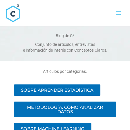
Ir
al
contenido
2
Blog de C
Conjunto de artículos, entrevistas
e información de interés con Conceptos Claros.
Artículos por categorías.
SOBRE APRENDER ESTADÍSTICA
METODOLOGÍA. CÓMO ANALIZAR
DATOS
SOBRE MACHINE LEARNING