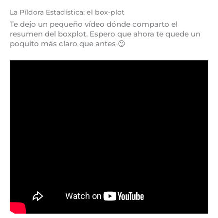
La Píldora Estadística: el box-plot
Te dejo un pequeño vídeo dónde comparto el
resumen del boxplot. Espero que ahora te quede un
poquito más claro que antes 😉