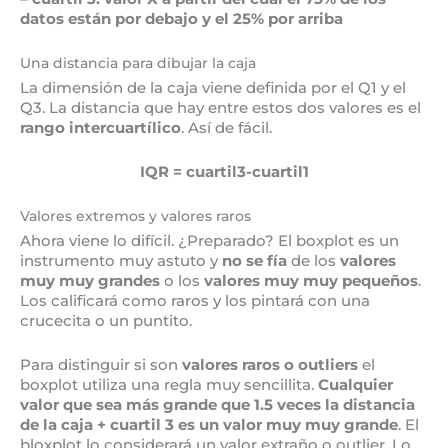
datos están por debajo y el 25% por arriba
Una distancia para dibujar la caja
La dimensión de la caja viene definida por el Q1 y el
Q3. La distancia que hay entre estos dos valores es el
rango intercuartílico
. Así de fácil.
IQR = cuartil3-cuartil1
Valores extremos y valores raros
Ahora viene lo difícil. ¿Preparado? El boxplot es un
instrumento muy astuto y
no se fía
de los
valores
muy muy grandes
o los
valores muy muy pequeños
.
Los calificará como raros y los pintará con una
crucecita o un puntito.
Para distinguir si son
valores raros o outliers
el
boxplot utiliza una regla muy sencillita.
Cualquier
valor que sea más grande que 1.5 veces la distancia
de la caja + cuartil 3 es un valor muy muy grande
. El
bloxplot lo considerará un valor extraño o outlier. Lo