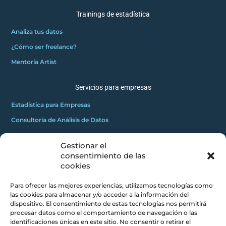
Trainings de estadística
Analiza tus datos
¿Cómo ser freelance?
Mentoría Artist
Servicios para empresas
Estadística para Empresas
Consultoría de Análisis de Datos
Gestionar el
GRATUITOS
consentimiento de las
2
Innovadores C
cookies
Masterclass gratuita
Para ofrecer las mejores experiencias, utilizamos tecnologías como
Mini curso gratuito
las cookies para almacenar y/o acceder a la información del
dispositivo. El consentimiento de estas tecnologías nos permitirá
procesar datos como el comportamiento de navegación o las
CONCEPTOS CLAROS
identificaciones únicas en este sitio. No consentir o retirar el