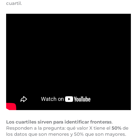
cuartil.
Los cuartiles sirven para identificar fronteras
.
Responden a la pregunta: qué valor X tiene el
50%
de
los datos que son menores y 50% que son mayores.