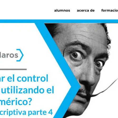
alumnos
acerca de
formaci