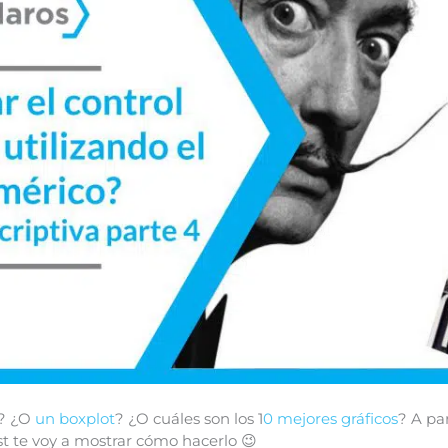
? ¿O
un boxplot
? ¿O cuáles son los 1
0 mejores gráficos
? A pa
st te voy a mostrar cómo hacerlo 😉