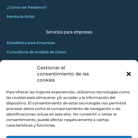
¿Cómo ser freelance?
Mentoría Artist
Servicios para empresas
Estadística para Empresas
Consultoría de Análisis de Datos
Gestionar el
GRATUITOS
consentimiento de las
2
Innovadores C
cookies
Masterclass gratuita
Para ofrecer las mejores experiencias, utilizamos tecnologías como
Mini curso gratuito
las cookies para almacenar y/o acceder a la información del
dispositivo. El consentimiento de estas tecnologías nos permitirá
procesar datos como el comportamiento de navegación o las
CONCEPTOS CLAROS
identificaciones únicas en este sitio. No consentir o retirar el
consentimiento, puede afectar negativamente a ciertas
Blog
características y funciones.
Acerca de