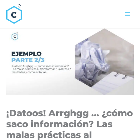
Ir
al
contenido
¡Datoos! Arrghgg … ¿cómo
saco información? Las
malas prácticas al