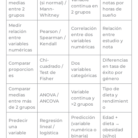
medias
(si normal) /
notas por
continua en
entre 2
Mann-
horas de
2 grupos
grupos
Whitney
sueño
Medir
Correlación
Relación
relación
Pearson /
entre dos
entre
entre
Spearman /
variables
estudio y
variables
Kendall
numéricas
nota
numéricas
Chi-
Diferencias
Comparar
Dos
cuadrado /
en tasa de
proporcion
variables
Test de
éxito por
es
categóricas
Fisher
género
Comparar
Tipo de
Variable
medias
ANOVA /
dieta y
continua y
entre más
ANCOVA
rendimient
>2 grupos
de 2 grupos
o
Predicción
Edad +
Predecir
Regresión
(variable
dieta →
una
lineal /
numérica o
obesidad
variable
logística
binaria)
(sí/no)