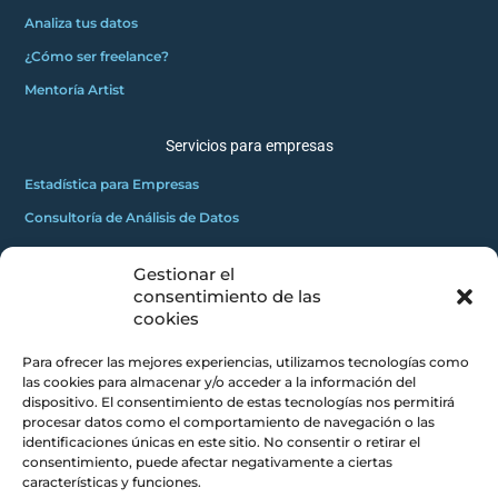
Analiza tus datos
¿Cómo ser freelance?
Mentoría Artist
Servicios para empresas
Estadística para Empresas
Consultoría de Análisis de Datos
Gestionar el
GRATUITOS
consentimiento de las
2
Innovadores C
cookies
Masterclass gratuita
Para ofrecer las mejores experiencias, utilizamos tecnologías como
Mini curso gratuito
las cookies para almacenar y/o acceder a la información del
dispositivo. El consentimiento de estas tecnologías nos permitirá
procesar datos como el comportamiento de navegación o las
CONCEPTOS CLAROS
identificaciones únicas en este sitio. No consentir o retirar el
consentimiento, puede afectar negativamente a ciertas
Blog
características y funciones.