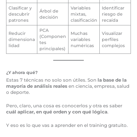
Clasificar y
Variables
Identificar
Árbol de
descubrir
mixtas,
riesgo de
decisión
patrones
clasificación
recaída
PCA
Reducir
Muchas
Visualizar
(Componen
dimensiona
variables
perfiles
tes
lidad
numéricas
complejos
principales)
¿Y ahora qué?
Estas 7 técnicas no solo son útiles. Son
la base de la
mayoría de análisis reales
en ciencia, empresa, salud
o deporte.
Pero, claro, una cosa es conocerlos y otra es saber
cuál aplicar, en qué orden y con qué lógica
.
Y eso es lo que vas a aprender en el training gratuito.