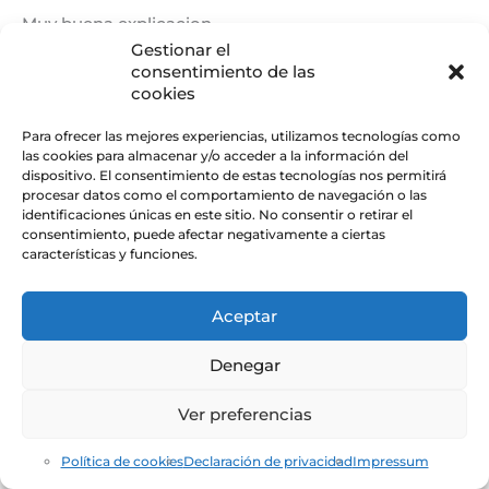
Muy buena explicacion
Gestionar el
consentimiento de las
cookies
JORDI OLLÉ
07/05/2019 A LAS 12:55
Para ofrecer las mejores experiencias, utilizamos tecnologías como
las cookies para almacenar y/o acceder a la información del
dispositivo. El consentimiento de estas tecnologías nos permitirá
Gracias Marcos!
procesar datos como el comportamiento de navegación o las
identificaciones únicas en este sitio. No consentir o retirar el
consentimiento, puede afectar negativamente a ciertas
características y funciones.
NÉSTOR
05/12/2018 A LAS 13:38
Aceptar
Buenas!! He de darte las gracias. En las prácticas
Denegar
externas de la universidad estoy trabajando con un
dispositivo. La FFT es uno de los conceptos que
Ver preferencias
necesito manejar y, gracias a este artículo, me están
quedando las ideas bastante claras. Agradezco
mucho tus aportes, ¡sigue así!
Política de cookies
Declaración de privacidad
Impressum