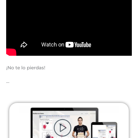
¡No te lo pierdas!
…