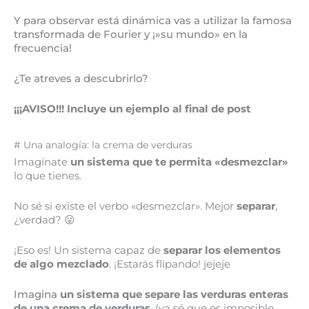
Y para observar está dinámica vas a utilizar la famosa
transformada de Fourier y ¡»su mundo» en la
frecuencia!
¿Te atreves a descubrirlo?
¡¡¡AVISO!!! Incluye un ejemplo al final de post
# Una analogía: la crema de verduras
Imagínate
un sistema que te permita «desmezclar»
lo que tienes.
No sé si existe el verbo «desmezclar». Mejor
separar
,
¿verdad? 😛
¡Eso es! Un sistema capaz de
separar los elementos
de algo mezclado
. ¡Estarás flipando! jejeje
Imagina
un
sistema que separe las verduras enteras
de una crema de verduras
. (ya sé que es imposible