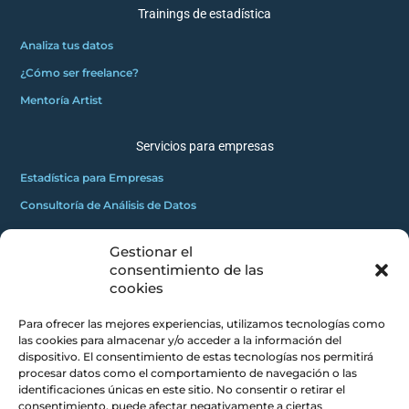
Trainings de estadística
Analiza tus datos
¿Cómo ser freelance?
Mentoría Artist
Servicios para empresas
Estadística para Empresas
Consultoría de Análisis de Datos
Gestionar el
GRATUITOS
consentimiento de las
2
Innovadores C
cookies
Masterclass gratuita
Para ofrecer las mejores experiencias, utilizamos tecnologías como
Mini curso gratuito
las cookies para almacenar y/o acceder a la información del
dispositivo. El consentimiento de estas tecnologías nos permitirá
procesar datos como el comportamiento de navegación o las
CONCEPTOS CLAROS
identificaciones únicas en este sitio. No consentir o retirar el
consentimiento, puede afectar negativamente a ciertas