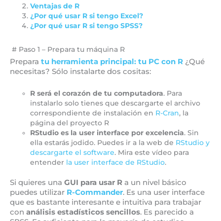
Ventajas de R
¿Por qué usar R si tengo Excel?
¿Por qué usar R si tengo SPSS?
# Paso 1 – Prepara tu máquina R
Prepara
tu herramienta principal: tu PC con R
¿Qué
necesitas? Sólo instalarte dos cositas:
R será el corazón de tu computadora
. Para
instalarlo solo tienes que descargarte el archivo
correspondiente de instalación en
R-Cran
, la
página del proyecto R
RStudio es la user interface por excelencia
. Sin
ella estarás jodido. Puedes ir a la web de
RStudio y
descargarte el software
. Mira este vídeo para
entender
la user interface de RStudio
.
Si quieres una
GUI para usar R
a un nivel básico
puedes utilizar
R-Commander
. Es una user interface
que es bastante interesante e intuitiva para trabajar
con
análisis estadísticos sencillos
. Es parecido a