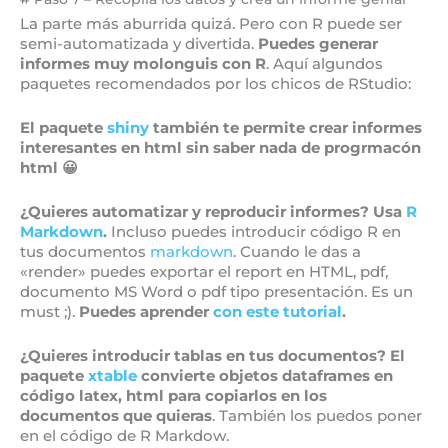
La parte más aburrida quizá. Pero con R puede ser
semi-automatizada y divertida.
Puedes generar
informes muy molonguis con R
. Aquí algundos
paquetes recomendados por los chicos de RStudio:
El paquete
shiny
también te permite crear informes
interesantes en html sin saber nada de progrmacón
html 😀
¿Quieres automatizar y reproducir informes? Usa
R
Markdown
.
Incluso puedes introducir código R en
tus documentos
markdown
. Cuando le das a
«render» puedes exportar el report en HTML, pdf,
documento MS Word o pdf tipo presentación. Es un
must ;).
Puedes aprender
con este tutorial
.
¿Quieres introducir tablas en tus documentos? El
paquete
xtable
convierte objetos dataframes en
código
latex, html para copiarlos en los
documentos que quieras
. También los puedos poner
en el código de R Markdow.