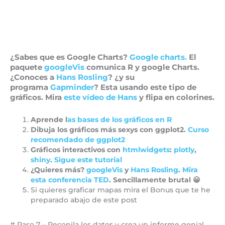
¿Sabes que es Google Charts?
Google charts.
El
paquete
googleVis
comunica R y google Charts.
¿Conoces a
Hans Rosling
? ¿y su
programa
Gapminder
? Esta usando este tipo de
gráficos. Mira
este vídeo de Hans
y flipa en colorines.
Aprende l
as bases de los gráficos en R
Dibuja los gráficos más sexys con ggplot2.
Curso
recomendado de ggplot2
Gráficos interactivos con
htmlwidgets
:
plotly
,
shiny
.
Sigue este tutorial
¿Quieres más?
googleVis
y
Hans Rosling
.
Mira
esta conferencia TED
. Sencillamente brutal 😀
Si quieres graficar mapas mira el Bonus que te he
preparado abajo de este post
# Paso 7 – Recopila los datos y crea un informe genial