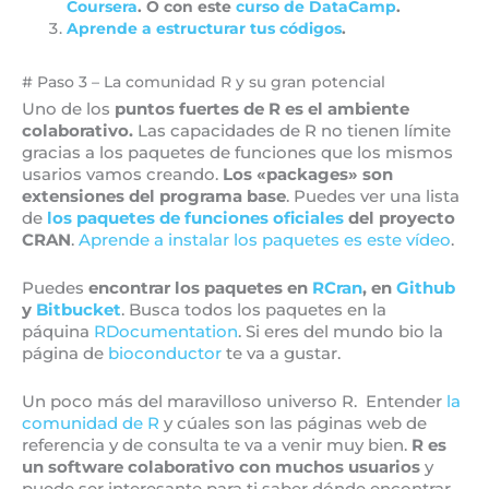
Coursera
. O con este
curso de DataCamp
.
Aprende a estructurar tus códigos
.
# Paso 3 – La comunidad R y su gran potencial
Uno de los
puntos fuertes de R es el ambiente
colaborativo.
Las capacidades de R no tienen límite
gracias a los paquetes de funciones que los mismos
usarios vamos creando.
Los «packages» son
extensiones del programa base
. Puedes ver una lista
de
los paquetes de funciones oficiales
del proyecto
CRAN
.
Aprende a instalar los paquetes es este vídeo
.
Puedes
encontrar los paquetes en
RCran
, en
Github
y
Bitbucket
. Busca todos los paquetes en la
páquina
RDocumentation
. Si eres del mundo bio la
página de
bioconductor
te va a gustar.
Un poco más del maravilloso universo R. Entender
la
comunidad de R
y cúales son las páginas web de
referencia y de consulta te va a venir muy bien.
R es
un software colaborativo con muchos usuarios
y
puede ser interesante para ti saber dónde encontrar