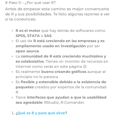
# Paso 0 – ¿Por qué usar R?
Antes de empezar este camino es mejor convencerte
de R y sus posibilidades. Te listo algunas razones a ver
si te conevnces:
R es el motor
que hay detrás de softwares como
SPSS, STATA
o
SAS
.
El uso de
R está creciendo en las empresas y es
ampliamente usado en investigación
por ser
open source
.
La
comunidad de R está creciendo muchísimo y
es colaborativa
. Tienes un montón de recursos en
internet como verás en este página 😛
Es realmente
bueno creando gráficos
aunque al
principio no lo parezca
Es
flexible y extensible debido a la existencia de
paquetes
creados por expertos de la comunidad
R
Tiene
interfaces que ayudan a que la usabilidad
sea agradable
: RStudio, R-Comander.
¿
Qué es R y para qué sirve
?