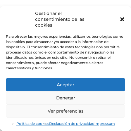
Gestionar el
consentimiento de las
JORDI OLLÉ
cookies
01/01/2017 A LAS 20:02
Para ofrecer las mejores experiencias, utilizamos tecnologías como
Hola Danielle,
las cookies para almacenar y/o acceder a la información del
Espero que te sea útil.
dispositivo. El consentimiento de estas tecnologías nos permitirá
procesar datos como el comportamiento de navegación o las
Mucha de la información la leí de un blog muy
identificaciones únicas en este sitio. No consentir o retirar el
interesante
analyticsvidhya.com
consentimiento, puede afectar negativamente a ciertas
¡A disfrutarlo!
características y funciones.
Aceptar
ALVARO
05/01/2017 A LAS 10:48
Denegar
Para crear mapas a otro nivel va muy bien el enlace
Ver preferencias
con el SIG en software libre gvSIG:
https://blog.gvsig.org/2016/12/20/documentacion-
Política de cookies
Declaración de privacidad
Impressum
sobre-el-taller-de-r-dado-durante-las-12as-jornadas-