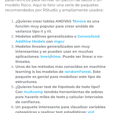
modelo físico. Aquí te listo una serie de paquetes
recomendados por RStudio y ampliamente usados:
¿Quieres crear tablas ANOVAS ?
Anova
es una
función muy popular para crear análsis de
varianza tipo II y III.
Modelos aditivos generalizados o
Generalized
Additive Models
con
mgcv
Modelos lineales generalizados son muy
interesantes y se pueden usar en muchas
aplicaciones:
lme4
/
nlme
. Puede ser linear o no-
lineales.
Unos de los métodos más conocidos en machine
learning is los modelos de
randomForest
. Este
paquete es genial para modelizar este tipo de
estructuras.
¿Quieres hacer test de hipotesis de todo tipo?
Con
multcomp
tendrás herramientas de sobras
para hacerlo miles de tests y calcular intervalos
de confianza.
Un paquete interesante para visualizar variables
categóricas y realizar test estadísticos:
vcd