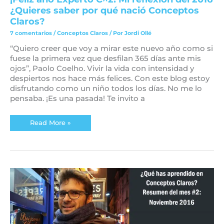
¿Quieres saber por qué nació Conceptos
Claros?
7 comentarios
/
Conceptos Claros
/ Por
Jordi Ollé
“Quiero creer que voy a mirar este nuevo año como si
fuese la primera vez que desfilan 365 días ante mis
ojos”, Paolo Coelho. Vivir la vida con intensidad y
despiertos nos hace más felices. Con este blog estoy
disfrutando como un niño todos los días. No me lo
pensaba. ¡Es una pasada! Te invito a
Read More »
¿Qué
has
aprendido
en
Conceptos
Claros?
Resumen
del
mes