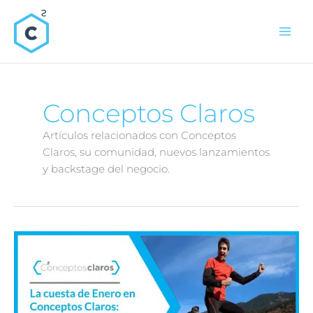
Ir
al
contenido
Conceptos Claros
Artículos relacionados con Conceptos
Claros, su comunidad, nuevos lanzamientos
y backstage del negocio.
La
cuesta
de
Enero
en
Conceptos
Claros:
Resumen
del
mes