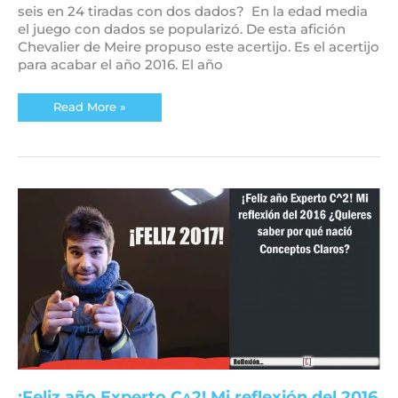
seis en 24 tiradas con dos dados? En la edad media
el juego con dados se popularizó. De esta afición
Chevalier de Meire propuso este acertijo. Es el acertijo
para acabar el año 2016. El año
Read More »
¡Feliz
año
Experto
C^2!
Mi
reflexión
del
2016
¿Quieres
saber
por
qué
nació
Conceptos
Claros?
¡Feliz año Experto C^2! Mi reflexión del 2016