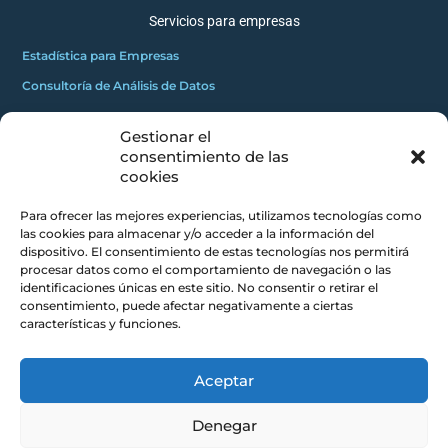
Servicios para empresas
Estadística para Empresas
Consultoría de Análisis de Datos
Gestionar el
GRATUITOS
consentimiento de las
2
Innovadores C
cookies
Masterclass gratuita
Para ofrecer las mejores experiencias, utilizamos tecnologías como
Mini curso gratuito
las cookies para almacenar y/o acceder a la información del
dispositivo. El consentimiento de estas tecnologías nos permitirá
procesar datos como el comportamiento de navegación o las
CONCEPTOS CLAROS
identificaciones únicas en este sitio. No consentir o retirar el
consentimiento, puede afectar negativamente a ciertas
Blog
características y funciones.
Acerca de
Contacto
Aceptar
Denegar