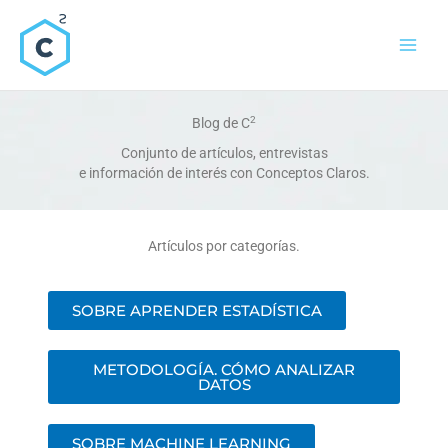
Ir
al
contenido
2
Blog de C
Conjunto de artículos, entrevistas
e información de interés con Conceptos Claros.
Artículos por categorías.
SOBRE APRENDER ESTADÍSTICA
METODOLOGÍA. CÓMO ANALIZAR
DATOS
SOBRE MACHINE LEARNING