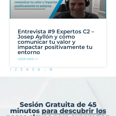
Entrevista #9 Expertos C2 –
Josep Ayllón y cómo
comunicar tu valor y
impactar positivamente tu
entorno
LEER MÁS >>
1
2
3
4
5
6
…
8
Sesión Gratuita de 45
minutos
para descubrir los